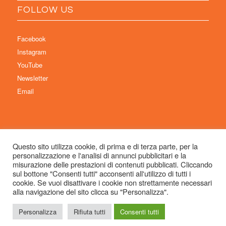
FOLLOW US
Facebook
Instagram
YouTube
Newsletter
Email
Questo sito utilizza cookie, di prima e di terza parte, per la
personalizzazione e l'analisi di annunci pubblicitari e la
© Copyright 2026 Immaginaria International Film Festival - Un progetto di:
misurazione delle prestazioni di contenuti pubblicati. Cliccando
Associazione Culturale Visibilia APS – Sede legale: Studio Commercialista
sul bottone "Consenti tutti" acconsenti all'utilizzo di tutti i
cookie. Se vuoi disattivare i cookie non strettamente necessari
Dott.ssa Michela Sabattini, via D’Azeglio 71, 40123 Bologna –
alla navigazione del sito clicca su "Personalizza".
info@immaginariaff.it
- Tutti i diritti riservati -
Privacy Policy
- Site Design:
So
Simple
Personalizza
Rifiuta tutti
Consenti tutti