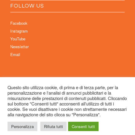
FOLLOW US
Facebook
Instagram
YouTube
Newsletter
Email
Questo sito utilizza cookie, di prima e di terza parte, per la
personalizzazione e l'analisi di annunci pubblicitari e la
© Copyright 2026 Immaginaria International Film Festival - Un progetto di:
misurazione delle prestazioni di contenuti pubblicati. Cliccando
Associazione Culturale Visibilia APS – Sede legale: Studio Commercialista
sul bottone "Consenti tutti" acconsenti all'utilizzo di tutti i
cookie. Se vuoi disattivare i cookie non strettamente necessari
Dott.ssa Michela Sabattini, via D’Azeglio 71, 40123 Bologna –
alla navigazione del sito clicca su "Personalizza".
info@immaginariaff.it
- Tutti i diritti riservati -
Privacy Policy
- Site Design:
So
Simple
Personalizza
Rifiuta tutti
Consenti tutti