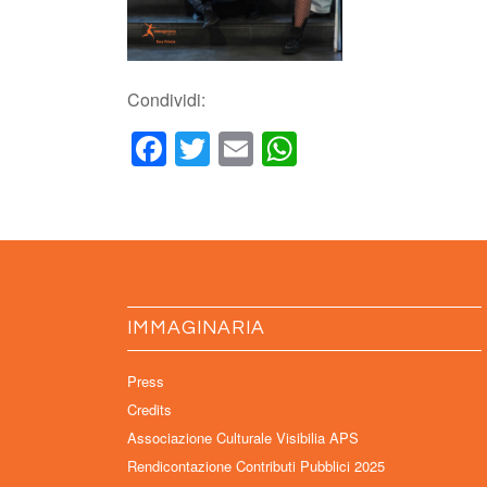
Condividi:
Facebook
Twitter
Email
WhatsApp
IMMAGINARIA
Press
Credits
Associazione Culturale Visibilia APS
Rendicontazione Contributi Pubblici 2025