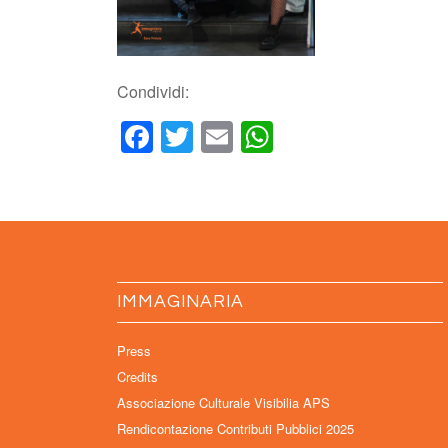
Condividi:
Facebook
Twitter
Email
WhatsApp
IMMAGINARIA
Press
Credits
Associazione Culturale Visibilia APS
Rendicontazione Contributi Pubblici 2025