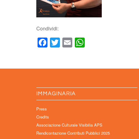
Condividi:
Facebook
Twitter
Email
WhatsApp
IMMAGINARIA
Press
Credits
Associazione Culturale Visibilia APS
Rendicontazione Contributi Pubblici 2025