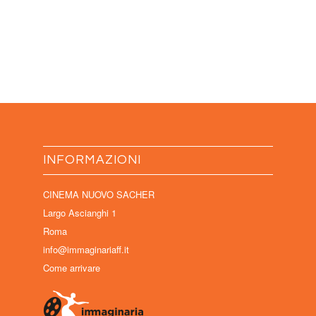
INFORMAZIONI
CINEMA NUOVO SACHER
Largo Ascianghi 1
Roma
info@immaginariaff.it
Come arrivare