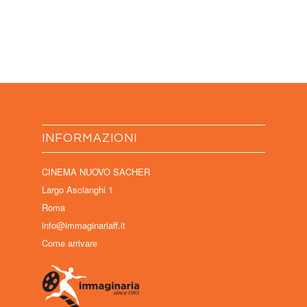
INFORMAZIONI
CINEMA NUOVO SACHER
Largo Ascianghi 1
Roma
info@immaginariaff.it
Come arrivare