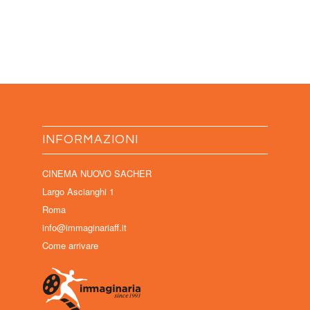
INFORMAZIONI
CINEMA NUOVO SACHER
Largo Ascianghi 1
Roma
info@immaginariaff.it
Come arrivare