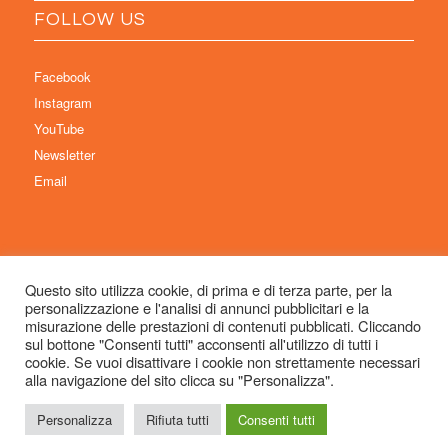
FOLLOW US
Facebook
Instagram
YouTube
Newsletter
Email
Questo sito utilizza cookie, di prima e di terza parte, per la
personalizzazione e l'analisi di annunci pubblicitari e la
© Copyright 2026 Immaginaria International Film Festival - Un progetto di:
misurazione delle prestazioni di contenuti pubblicati. Cliccando
Associazione Culturale Visibilia APS – Sede legale: Studio Commercialista
sul bottone "Consenti tutti" acconsenti all'utilizzo di tutti i
cookie. Se vuoi disattivare i cookie non strettamente necessari
Dott.ssa Michela Sabattini, via D’Azeglio 71, 40123 Bologna –
alla navigazione del sito clicca su "Personalizza".
info@immaginariaff.it
- Tutti i diritti riservati -
Privacy Policy
- Site Design:
So
Simple
Personalizza
Rifiuta tutti
Consenti tutti