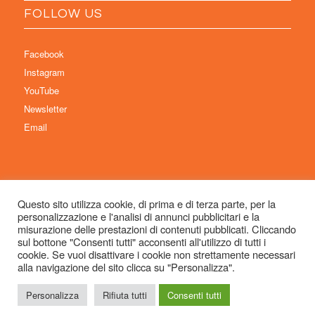
FOLLOW US
Facebook
Instagram
YouTube
Newsletter
Email
Questo sito utilizza cookie, di prima e di terza parte, per la
personalizzazione e l'analisi di annunci pubblicitari e la
© Copyright 2026 Immaginaria International Film Festival - Un progetto di:
misurazione delle prestazioni di contenuti pubblicati. Cliccando
Associazione Culturale Visibilia APS – Sede legale: Studio Commercialista
sul bottone "Consenti tutti" acconsenti all'utilizzo di tutti i
cookie. Se vuoi disattivare i cookie non strettamente necessari
Dott.ssa Michela Sabattini, via D’Azeglio 71, 40123 Bologna –
alla navigazione del sito clicca su "Personalizza".
info@immaginariaff.it
- Tutti i diritti riservati -
Privacy Policy
- Site Design:
So
Simple
Personalizza
Rifiuta tutti
Consenti tutti