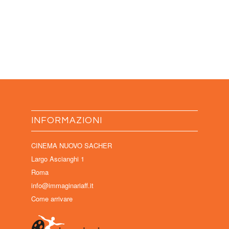
INFORMAZIONI
CINEMA NUOVO SACHER
Largo Ascianghi 1
Roma
info@immaginariaff.it
Come arrivare