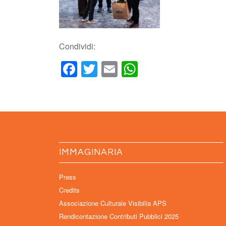
Condividi:
Facebook
Twitter
Email
WhatsApp
IMMAGINARIA
Press
Credits
Associazione Culturale Visibilia APS
Rendicontazione Contributi Pubblici 2025