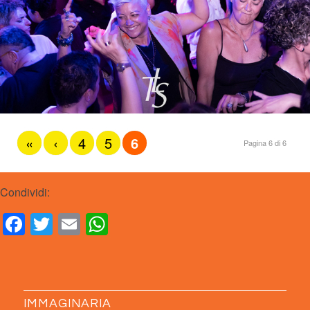
«
‹
4
5
6
Pagina 6 di 6
Condividi:
Facebook
Twitter
Email
WhatsApp
IMMAGINARIA