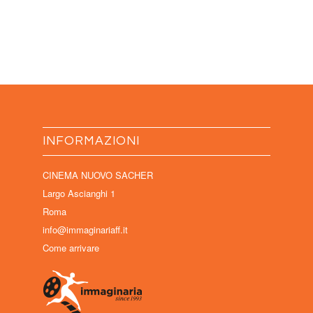
INFORMAZIONI
CINEMA NUOVO SACHER
Largo Ascianghi 1
Roma
info@immaginariaff.it
Come arrivare