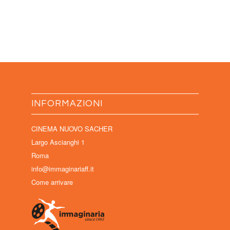
INFORMAZIONI
CINEMA NUOVO SACHER
Largo Ascianghi 1
Roma
info@immaginariaff.it
Come arrivare