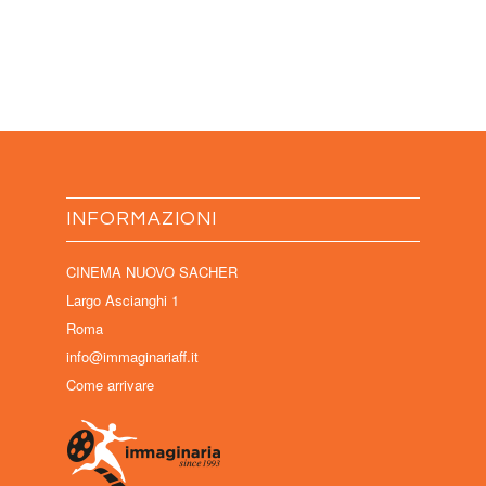
INFORMAZIONI
CINEMA NUOVO SACHER
Largo Ascianghi 1
Roma
info@immaginariaff.it
Come arrivare