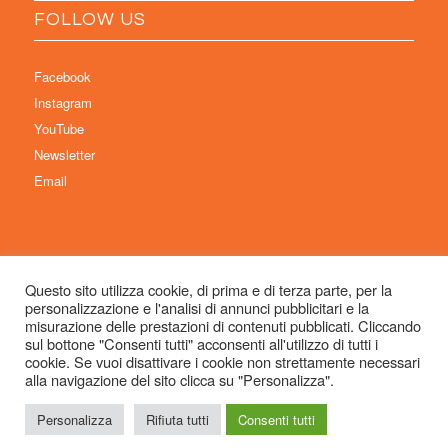
FOLLOW US
Facebook
Instagram
YouTube
Newsletter
Email
Questo sito utilizza cookie, di prima e di terza parte, per la
personalizzazione e l'analisi di annunci pubblicitari e la
© Copyright 2026 Immaginaria International Film Festival - Un progetto di:
misurazione delle prestazioni di contenuti pubblicati. Cliccando
Associazione Culturale Visibilia APS – Sede legale: Studio Commercialista
sul bottone "Consenti tutti" acconsenti all'utilizzo di tutti i
cookie. Se vuoi disattivare i cookie non strettamente necessari
Dott.ssa Michela Sabattini, via D’Azeglio 71, 40123 Bologna –
alla navigazione del sito clicca su "Personalizza".
info@immaginariaff.it
- Tutti i diritti riservati -
Privacy Policy
- Site Design:
So
Simple
Personalizza
Rifiuta tutti
Consenti tutti