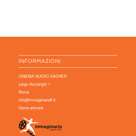
INFORMAZIONI
CINEMA NUOVO SACHER
Largo Ascianghi 1
Roma
info@immaginariaff.it
Come arrivare