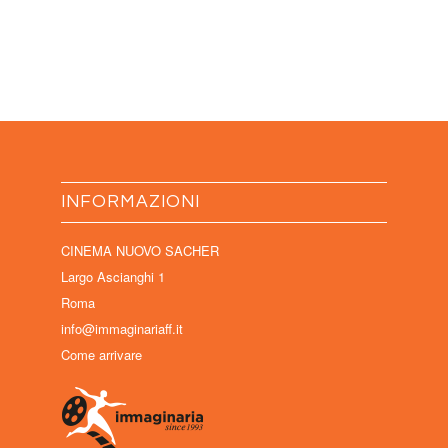
INFORMAZIONI
CINEMA NUOVO SACHER
Largo Ascianghi 1
Roma
info@immaginariaff.it
Come arrivare