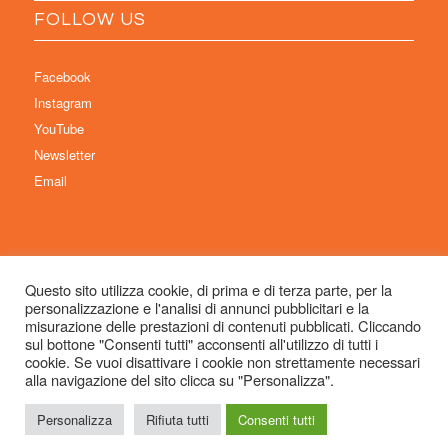
FOLLOW US
Facebook
Instagram
YouTube
Newsletter
Email
Questo sito utilizza cookie, di prima e di terza parte, per la
personalizzazione e l'analisi di annunci pubblicitari e la
© Copyright 2026 Immaginaria International Film Festival - Un progetto di:
misurazione delle prestazioni di contenuti pubblicati. Cliccando
Associazione Culturale Visibilia APS – Sede legale: Studio Commercialista
sul bottone "Consenti tutti" acconsenti all'utilizzo di tutti i
cookie. Se vuoi disattivare i cookie non strettamente necessari
Dott.ssa Michela Sabattini, via D’Azeglio 71, 40123 Bologna –
alla navigazione del sito clicca su "Personalizza".
info@immaginariaff.it
- Tutti i diritti riservati -
Privacy Policy
- Site Design:
So
Simple
Personalizza
Rifiuta tutti
Consenti tutti