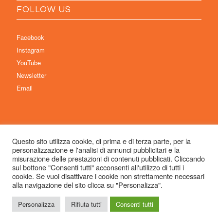
FOLLOW US
Facebook
Instagram
YouTube
Newsletter
Email
Questo sito utilizza cookie, di prima e di terza parte, per la
personalizzazione e l'analisi di annunci pubblicitari e la
© Copyright 2026 Immaginaria International Film Festival - Un progetto di:
misurazione delle prestazioni di contenuti pubblicati. Cliccando
Associazione Culturale Visibilia APS – Sede legale: Studio Commercialista
sul bottone "Consenti tutti" acconsenti all'utilizzo di tutti i
cookie. Se vuoi disattivare i cookie non strettamente necessari
Dott.ssa Michela Sabattini, via D’Azeglio 71, 40123 Bologna –
alla navigazione del sito clicca su "Personalizza".
info@immaginariaff.it
- Tutti i diritti riservati -
Privacy Policy
- Site Design:
So
Simple
Personalizza
Rifiuta tutti
Consenti tutti