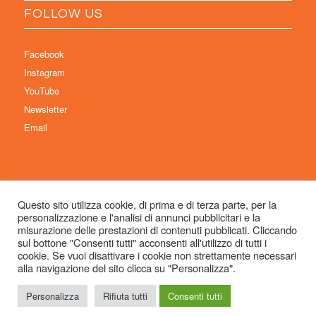
FOLLOW US
Facebook
Instagram
YouTube
Newsletter
Email
Questo sito utilizza cookie, di prima e di terza parte, per la
personalizzazione e l'analisi di annunci pubblicitari e la
© Copyright 2026 Immaginaria International Film Festival - Un progetto di:
misurazione delle prestazioni di contenuti pubblicati. Cliccando
Associazione Culturale Visibilia APS – Sede legale: Studio Commercialista
sul bottone "Consenti tutti" acconsenti all'utilizzo di tutti i
cookie. Se vuoi disattivare i cookie non strettamente necessari
Dott.ssa Michela Sabattini, via D’Azeglio 71, 40123 Bologna –
alla navigazione del sito clicca su "Personalizza".
info@immaginariaff.it
- Tutti i diritti riservati -
Privacy Policy
- Site Design:
So
Simple
Personalizza
Rifiuta tutti
Consenti tutti