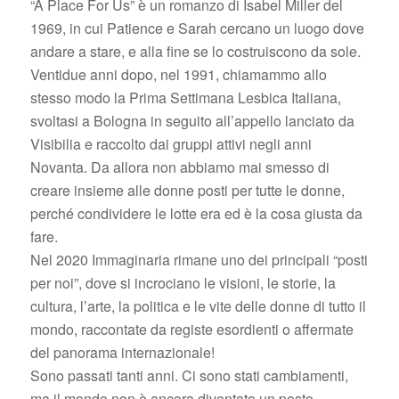
“A Place For Us” è un romanzo di Isabel Miller del
1969, in cui Patience e Sarah cercano un luogo dove
andare a stare, e alla fine se lo costruiscono da sole.
Ventidue anni dopo, nel 1991, chiamammo allo
stesso modo la Prima Settimana Lesbica Italiana,
svoltasi a Bologna in seguito all’appello lanciato da
Visibilia e raccolto dai gruppi attivi negli anni
Novanta. Da allora non abbiamo mai smesso di
creare insieme alle donne posti per tutte le donne,
perché condividere le lotte era ed è la cosa giusta da
fare.
Nel 2020 Immaginaria rimane uno dei principali “posti
per noi”, dove si incrociano le visioni, le storie, la
cultura, l’arte, la politica e le vite delle donne di tutto il
mondo, raccontate da registe esordienti o affermate
del panorama internazionale!
Sono passati tanti anni. Ci sono stati cambiamenti,
ma il mondo non è ancora diventato un posto