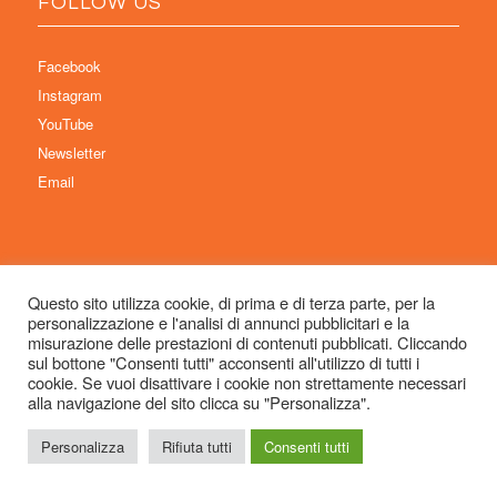
FOLLOW US
Facebook
Instagram
YouTube
Newsletter
Email
Questo sito utilizza cookie, di prima e di terza parte, per la
personalizzazione e l'analisi di annunci pubblicitari e la
© Copyright 2026 Immaginaria International Film Festival - Un progetto di:
misurazione delle prestazioni di contenuti pubblicati. Cliccando
Associazione Culturale Visibilia APS – Sede legale: Studio Commercialista
sul bottone "Consenti tutti" acconsenti all'utilizzo di tutti i
cookie. Se vuoi disattivare i cookie non strettamente necessari
Dott.ssa Michela Sabattini, via D’Azeglio 71, 40123 Bologna –
alla navigazione del sito clicca su "Personalizza".
info@immaginariaff.it
- Tutti i diritti riservati -
Privacy Policy
- Site Design:
So
Simple
Personalizza
Rifiuta tutti
Consenti tutti