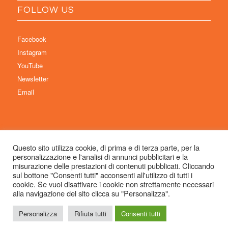
FOLLOW US
Facebook
Instagram
YouTube
Newsletter
Email
Questo sito utilizza cookie, di prima e di terza parte, per la
personalizzazione e l'analisi di annunci pubblicitari e la
© Copyright 2026 Immaginaria International Film Festival - Un progetto di:
misurazione delle prestazioni di contenuti pubblicati. Cliccando
Associazione Culturale Visibilia APS – Sede legale: Studio Commercialista
sul bottone "Consenti tutti" acconsenti all'utilizzo di tutti i
cookie. Se vuoi disattivare i cookie non strettamente necessari
Dott.ssa Michela Sabattini, via D’Azeglio 71, 40123 Bologna –
alla navigazione del sito clicca su "Personalizza".
info@immaginariaff.it
- Tutti i diritti riservati -
Privacy Policy
- Site Design:
So
Simple
Personalizza
Rifiuta tutti
Consenti tutti