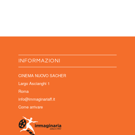
INFORMAZIONI
CINEMA NUOVO SACHER
Largo Ascianghi 1
Roma
info@immaginariaff.it
Come arrivare