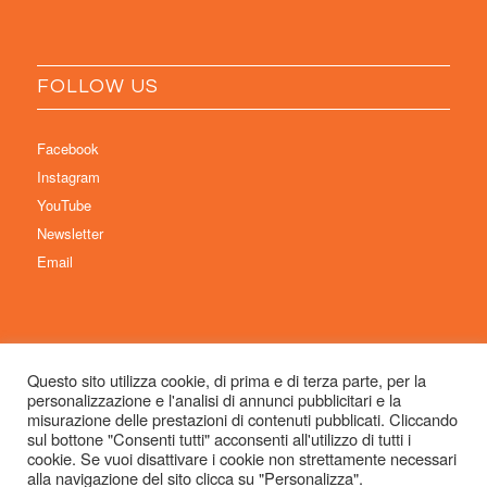
FOLLOW US
Facebook
Instagram
YouTube
Newsletter
Email
Questo sito utilizza cookie, di prima e di terza parte, per la
personalizzazione e l'analisi di annunci pubblicitari e la
© Copyright 2026 Immaginaria International Film Festival - Un progetto di:
misurazione delle prestazioni di contenuti pubblicati. Cliccando
Associazione Culturale Visibilia APS – Sede legale: Studio Commercialista
sul bottone "Consenti tutti" acconsenti all'utilizzo di tutti i
cookie. Se vuoi disattivare i cookie non strettamente necessari
Dott.ssa Michela Sabattini, via D’Azeglio 71, 40123 Bologna –
alla navigazione del sito clicca su "Personalizza".