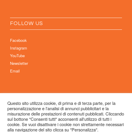
FOLLOW US
Facebook
Instagram
YouTube
Newsletter
Email
Questo sito utilizza cookie, di prima e di terza parte, per la
personalizzazione e l'analisi di annunci pubblicitari e la
© Copyright 2026 Immaginaria International Film Festival - Un progetto di:
misurazione delle prestazioni di contenuti pubblicati. Cliccando
Associazione Culturale Visibilia APS – Sede legale: Studio Commercialista
sul bottone "Consenti tutti" acconsenti all'utilizzo di tutti i
cookie. Se vuoi disattivare i cookie non strettamente necessari
Dott.ssa Michela Sabattini, via D’Azeglio 71, 40123 Bologna –
alla navigazione del sito clicca su "Personalizza".