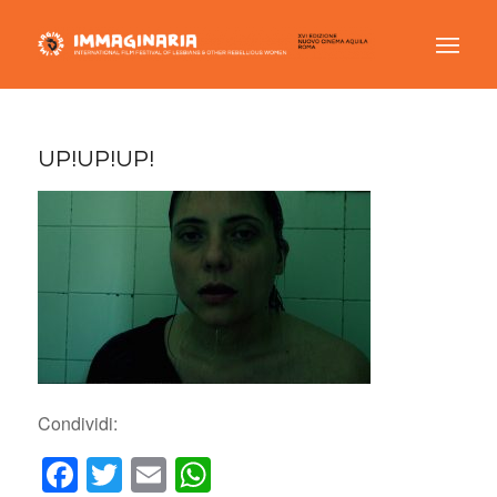
UP!UP!UP!
Condividi:
Facebook
Twitter
Email
WhatsApp