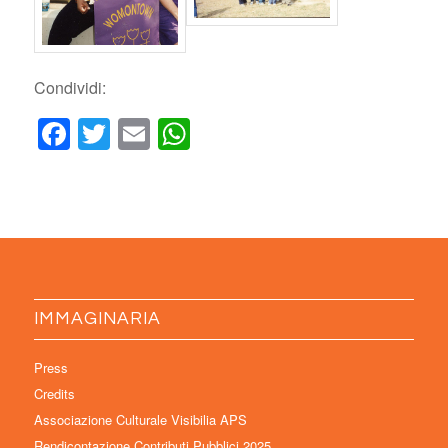
Condividi:
Facebook
Twitter
Email
WhatsApp
IMMAGINARIA
Press
Credits
Associazione Culturale Visibilia APS
Rendicontazione Contributi Pubblici 2025