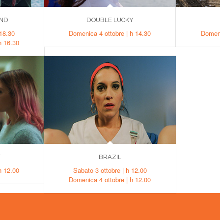
AND
DOUBLE LUCKY
 18.30
Domenica 4 ottobre | h 14.30
Domeni
h 16.30
T
BRAZIL
h 12.00
Sabato 3 ottobre | h 12.00
Domenica 4 ottobre | h 12.00