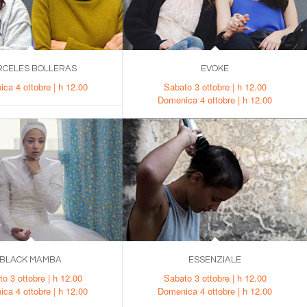
RCELES BOLLERAS
EVOKE
ca 4 ottobre | h 12.00
Sabato 3 ottobre | h 12.00
Domenica 4 ottobre | h 12.00
BLACK MAMBA
ESSENZIALE
o 3 ottobre | h 12.00
Sabato 3 ottobre | h 12.00
ca 4 ottobre | h 12.00
Domenica 4 ottobre | h 12.00