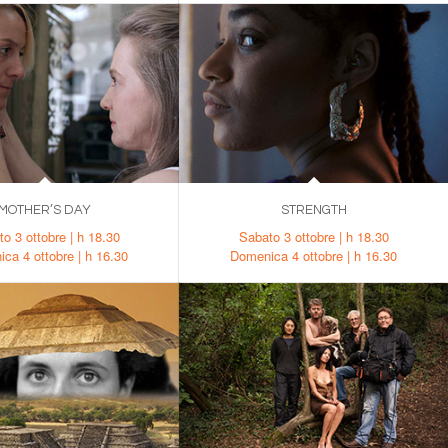
MOTHER’S DAY
STRENGTH
o 3 ottobre | h 18.30
Sabato 3 ottobre | h 18.30
ca 4 ottobre | h 16.30
Domenica 4 ottobre | h 16.30