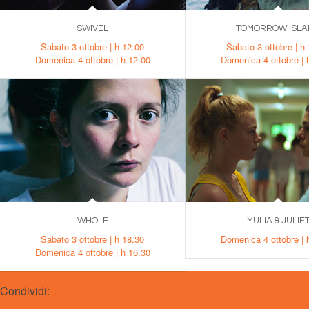
SWIVEL
TOMORROW ISL
Sabato 3 ottobre | h 12.00
Sabato 3 ottobre | h
Domenica 4 ottobre | h 12.00
Domenica 4 ottobre | 
WHOLE
YULIA & JULIE
Sabato 3 ottobre | h 18.30
Domenica 4 ottobre | 
Domenica 4 ottobre | h 16.30
Condividi: