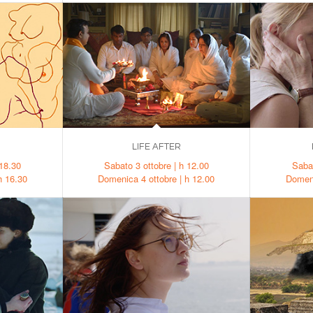
LIFE AFTER
 18.30
Sabato 3 ottobre | h 12.00
Sabat
h 16.30
Domenica 4 ottobre | h 12.00
Domeni