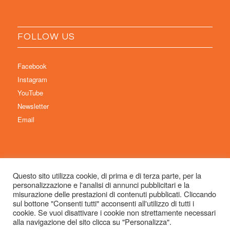
FOLLOW US
Facebook
Instagram
YouTube
Newsletter
Email
Questo sito utilizza cookie, di prima e di terza parte, per la
personalizzazione e l'analisi di annunci pubblicitari e la
© Copyright 2026 Immaginaria International Film Festival - Un progetto di:
misurazione delle prestazioni di contenuti pubblicati. Cliccando
Associazione Culturale Visibilia APS – Sede legale: Studio Commercialista
sul bottone "Consenti tutti" acconsenti all'utilizzo di tutti i
cookie. Se vuoi disattivare i cookie non strettamente necessari
Dott.ssa Michela Sabattini, via D’Azeglio 71, 40123 Bologna –
alla navigazione del sito clicca su "Personalizza".
info@immaginariaff.it
- Tutti i diritti riservati -
Privacy Policy
- Site Design:
So