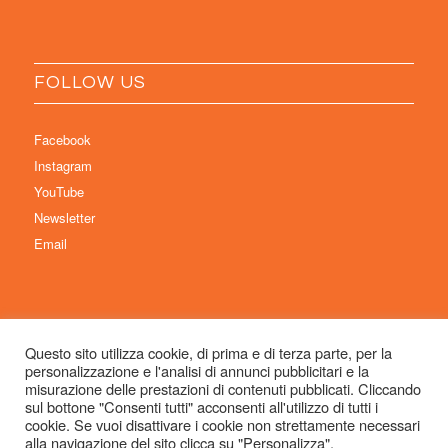
FOLLOW US
Facebook
Instagram
YouTube
Newsletter
Email
Questo sito utilizza cookie, di prima e di terza parte, per la
personalizzazione e l'analisi di annunci pubblicitari e la
© Copyright 2026 Immaginaria International Film Festival - Un progetto di:
misurazione delle prestazioni di contenuti pubblicati. Cliccando
Associazione Culturale Visibilia APS – Sede legale: Studio Commercialista
sul bottone "Consenti tutti" acconsenti all'utilizzo di tutti i
cookie. Se vuoi disattivare i cookie non strettamente necessari
Dott.ssa Michela Sabattini, via D’Azeglio 71, 40123 Bologna –
alla navigazione del sito clicca su "Personalizza".