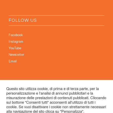
FOLLOW US
Facebook
Instagram
YouTube
Newsletter
Email
Questo sito utilizza cookie, di prima e di terza parte, per la
personalizzazione e l'analisi di annunci pubblicitari e la
© Copyright 2026 Immaginaria International Film Festival - Un progetto di:
misurazione delle prestazioni di contenuti pubblicati. Cliccando
Associazione Culturale Visibilia APS – Sede legale: Studio Commercialista
sul bottone "Consenti tutti" acconsenti all'utilizzo di tutti i
cookie. Se vuoi disattivare i cookie non strettamente necessari
Dott.ssa Michela Sabattini, via D’Azeglio 71, 40123 Bologna –
alla navigazione del sito clicca su "Personalizza".