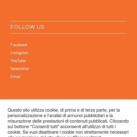
FOLLOW US
Facebook
Instagram
YouTube
Newsletter
Email
Questo sito utilizza cookie, di prima e di terza parte, per la
personalizzazione e l'analisi di annunci pubblicitari e la
© Copyright 2026 Immaginaria International Film Festival - Un progetto di:
misurazione delle prestazioni di contenuti pubblicati. Cliccando
Associazione Culturale Visibilia APS – Sede legale: Studio Commercialista
sul bottone "Consenti tutti" acconsenti all'utilizzo di tutti i
cookie. Se vuoi disattivare i cookie non strettamente necessari
Dott.ssa Michela Sabattini, via D’Azeglio 71, 40123 Bologna –