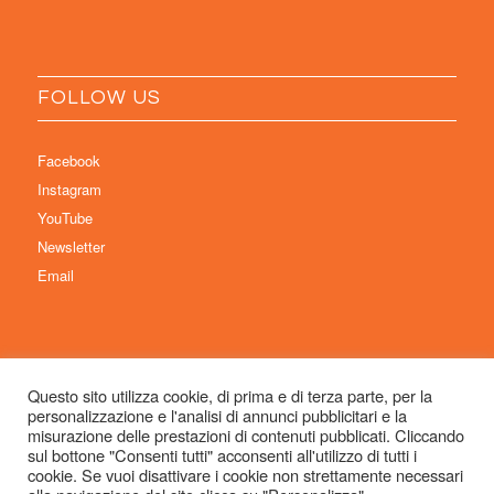
FOLLOW US
Facebook
Instagram
YouTube
Newsletter
Email
Questo sito utilizza cookie, di prima e di terza parte, per la
personalizzazione e l'analisi di annunci pubblicitari e la
© Copyright 2026 Immaginaria International Film Festival - Un progetto di:
misurazione delle prestazioni di contenuti pubblicati. Cliccando
Associazione Culturale Visibilia APS – Sede legale: Studio Commercialista
sul bottone "Consenti tutti" acconsenti all'utilizzo di tutti i
cookie. Se vuoi disattivare i cookie non strettamente necessari
Dott.ssa Michela Sabattini, via D’Azeglio 71, 40123 Bologna –