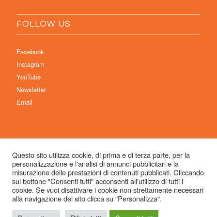
FOLLOW US
Facebook
Instagram
YouTube
Newsletter
Email
Questo sito utilizza cookie, di prima e di terza parte, per la
personalizzazione e l'analisi di annunci pubblicitari e la
© Copyright 2026 Immaginaria International Film Festival - Un progetto di:
misurazione delle prestazioni di contenuti pubblicati. Cliccando
Associazione Culturale Visibilia APS – Sede legale: Studio Commercialista
sul bottone "Consenti tutti" acconsenti all'utilizzo di tutti i
cookie. Se vuoi disattivare i cookie non strettamente necessari
Dott.ssa Michela Sabattini, via D’Azeglio 71, 40123 Bologna –
alla navigazione del sito clicca su "Personalizza".
info@immaginariaff.it
- Tutti i diritti riservati -
Privacy Policy
- Site Design:
So
Simple