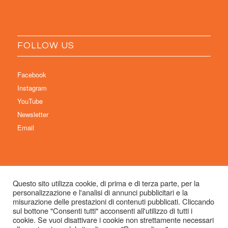
FOLLOW US
Facebook
Instagram
YouTube
Newsletter
Email
Questo sito utilizza cookie, di prima e di terza parte, per la
personalizzazione e l'analisi di annunci pubblicitari e la
© Copyright 2026 Immaginaria International Film Festival - Un progetto di:
misurazione delle prestazioni di contenuti pubblicati. Cliccando
Associazione Culturale Visibilia APS – Sede legale: Studio Commercialista
sul bottone "Consenti tutti" acconsenti all'utilizzo di tutti i
cookie. Se vuoi disattivare i cookie non strettamente necessari
Dott.ssa Michela Sabattini, via D’Azeglio 71, 40123 Bologna –