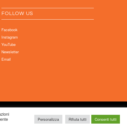
FOLLOW US
Facebook
Instagram
YouTube
Newsletter
Email
ela Sabattini, via D’Azeglio 71, 40123 Bologna –
azioni
mente
Personalizza
Rifiuta tutti
Consenti tutti