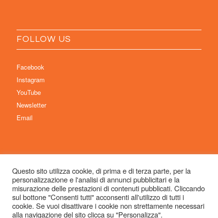
FOLLOW US
Facebook
Instagram
YouTube
Newsletter
Email
Questo sito utilizza cookie, di prima e di terza parte, per la
personalizzazione e l'analisi di annunci pubblicitari e la
© Copyright 2026 Immaginaria International Film Festival - Un progetto di:
misurazione delle prestazioni di contenuti pubblicati. Cliccando
Associazione Culturale Visibilia APS – Sede legale: Studio Commercialista
sul bottone "Consenti tutti" acconsenti all'utilizzo di tutti i
cookie. Se vuoi disattivare i cookie non strettamente necessari
Dott.ssa Michela Sabattini, via D’Azeglio 71, 40123 Bologna –
alla navigazione del sito clicca su "Personalizza".