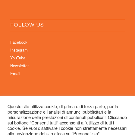
FOLLOW US
Facebook
Instagram
YouTube
Newsletter
Email
Questo sito utilizza cookie, di prima e di terza parte, per la
personalizzazione e l'analisi di annunci pubblicitari e la
© Copyright 2026 Immaginaria International Film Festival - Un progetto di:
misurazione delle prestazioni di contenuti pubblicati. Cliccando
Associazione Culturale Visibilia APS – Sede legale: Studio Commercialista
sul bottone "Consenti tutti" acconsenti all'utilizzo di tutti i
cookie. Se vuoi disattivare i cookie non strettamente necessari
Dott.ssa Michela Sabattini, via D’Azeglio 71, 40123 Bologna –
alla navigazione del sito clicca su "Personalizza".