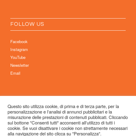
FOLLOW US
Facebook
Instagram
YouTube
Newsletter
Email
Questo sito utilizza cookie, di prima e di terza parte, per la
personalizzazione e l'analisi di annunci pubblicitari e la
© Copyright 2026 Immaginaria International Film Festival - Un progetto di:
misurazione delle prestazioni di contenuti pubblicati. Cliccando
Associazione Culturale Visibilia APS – Sede legale: Studio Commercialista
sul bottone "Consenti tutti" acconsenti all'utilizzo di tutti i
cookie. Se vuoi disattivare i cookie non strettamente necessari
Dott.ssa Michela Sabattini, via D’Azeglio 71, 40123 Bologna –
alla navigazione del sito clicca su "Personalizza".