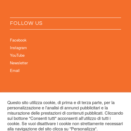
FOLLOW US
Facebook
Instagram
YouTube
Newsletter
Email
Questo sito utilizza cookie, di prima e di terza parte, per la
personalizzazione e l'analisi di annunci pubblicitari e la
© Copyright 2026 Immaginaria International Film Festival - Un progetto di:
misurazione delle prestazioni di contenuti pubblicati. Cliccando
Associazione Culturale Visibilia APS – Sede legale: Studio Commercialista
sul bottone "Consenti tutti" acconsenti all'utilizzo di tutti i
cookie. Se vuoi disattivare i cookie non strettamente necessari
Dott.ssa Michela Sabattini, via D’Azeglio 71, 40123 Bologna –
alla navigazione del sito clicca su "Personalizza".