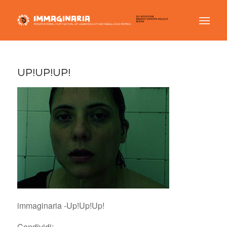
UP!UP!UP!
immaginaria -Up!Up!Up!
Condividi: