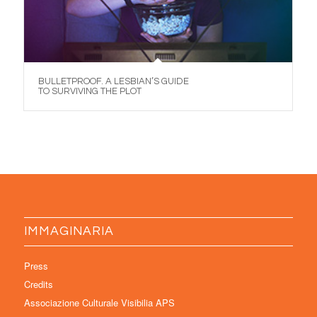
BULLETPROOF. A LESBIAN’S GUIDE
TO SURVIVING THE PLOT
IMMAGINARIA
Press
Credits
Associazione Culturale Visibilia APS