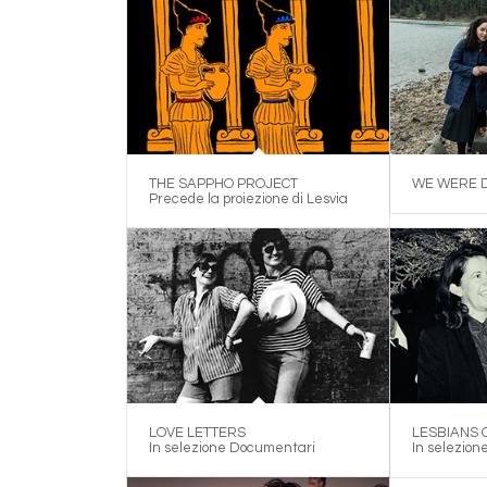
THE SAPPHO PROJECT
WE WERE 
Precede la proiezione di Lesvia
LOVE LETTERS
LESBIANS 
In selezione Documentari
In selezio