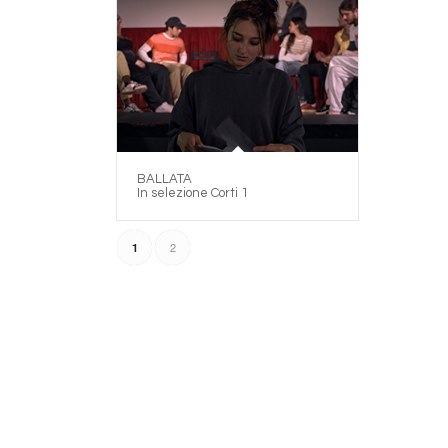
BALLATA
In selezione Corti 1
2
1