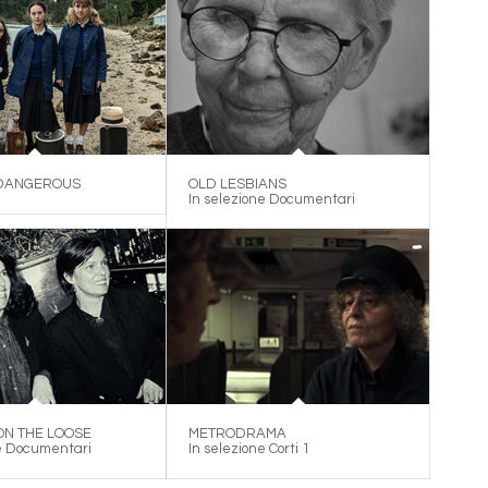
DANGEROUS
OLD LESBIANS
In selezione Documentari
ON THE LOOSE
METRODRAMA
ne Documentari
In selezione Corti 1