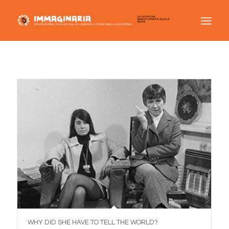
WHY DID SHE HAVE TO TELL THE WORLD?