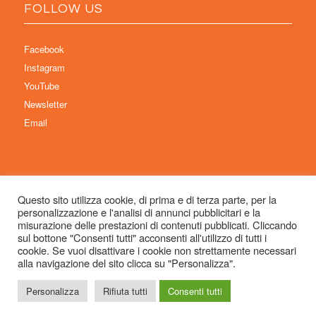
FOLLOW US
Facebook
Instagram
YouTube
Newsletter
Email
Questo sito utilizza cookie, di prima e di terza parte, per la
personalizzazione e l'analisi di annunci pubblicitari e la
© Copyright 2026 Immaginaria International Film Festival - Un progetto di:
misurazione delle prestazioni di contenuti pubblicati. Cliccando
Associazione Culturale Visibilia APS – Sede legale: Studio Commercialista
sul bottone "Consenti tutti" acconsenti all'utilizzo di tutti i
cookie. Se vuoi disattivare i cookie non strettamente necessari
Dott.ssa Michela Sabattini, via D’Azeglio 71, 40123 Bologna –
alla navigazione del sito clicca su "Personalizza".
info@immaginariaff.it
- Tutti i diritti riservati -
Privacy Policy
- Site Design:
So
Simple
Personalizza
Rifiuta tutti
Consenti tutti