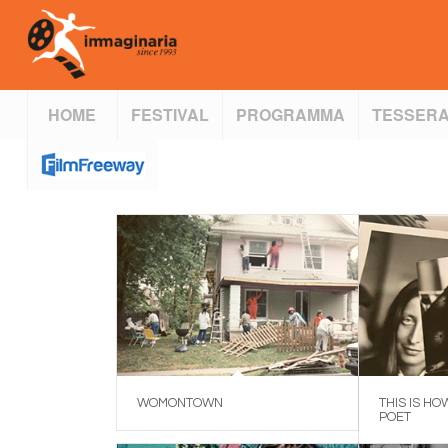
HOME
FESTIVAL
PROGRAMMA
TESSERA
WOMONTOWN
THIS IS H
POET